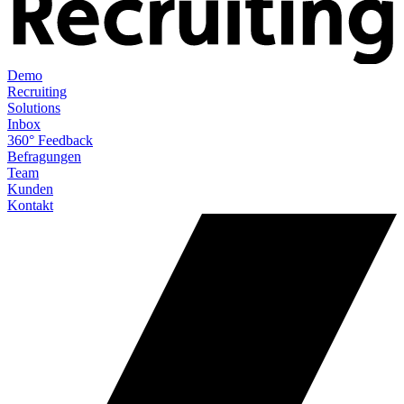
Demo
Recruiting
Solutions
Inbox
360° Feedback
Befragungen
Team
Kunden
Kontakt